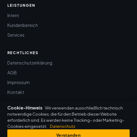
LEISTUNGEN
Intern
Kundenbereich
Services
RECHTLICHES
Datenschutzerklärung
AGB
Impressum
Kontakt
Cookie-Hinweis
Wir verwenden ausschließlich technisch
notwendige Cookies, die für den Betrieb dieser Website
erforderlich sind. Es werden keine Tracking- oder Marketing-
© 2026 baumann it-management · Wenkheim
Cookies eingesetzt.
Datenschutz
Datenschutz
·
Impressum
·
AGB
·
Login
Verstanden