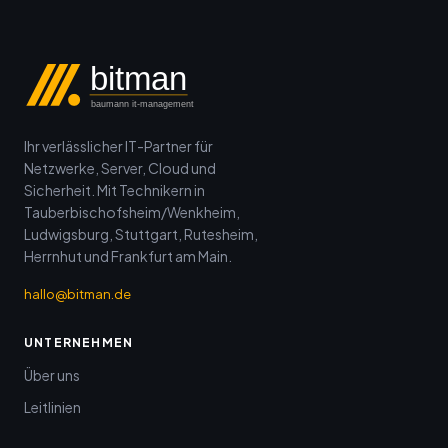
bitman
baumann it-management
Ihr verlässlicher IT-Partner für
Netzwerke, Server, Cloud und
Sicherheit. Mit Technikern in
Tauberbischofsheim/Wenkheim,
Ludwigsburg, Stuttgart, Rutesheim,
Herrnhut und Frankfurt am Main.
hallo@bitman.de
UNTERNEHMEN
Über uns
Leitlinien