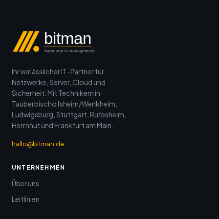
bitman
baumann it-management
Ihr verlässlicher IT-Partner für
Netzwerke, Server, Cloud und
Sicherheit. Mit Technikern in
Tauberbischofsheim/Wenkheim,
Ludwigsburg, Stuttgart, Rutesheim,
Herrnhut und Frankfurt am Main.
hallo@bitman.de
UNTERNEHMEN
Über uns
Leitlinien