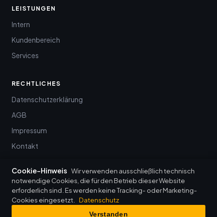
LEISTUNGEN
Intern
Kundenbereich
Services
RECHTLICHES
Datenschutzerklärung
AGB
Impressum
Kontakt
Cookie-Hinweis
Wir verwenden ausschließlich technisch
notwendige Cookies, die für den Betrieb dieser Website
erforderlich sind. Es werden keine Tracking- oder Marketing-
© 2026 baumann it-management · Wenkheim
Cookies eingesetzt.
Datenschutz
Datenschutz
·
Impressum
·
AGB
·
Login
Verstanden