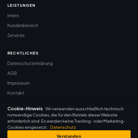
LEISTUNGEN
Intern
Kundenbereich
Services
RECHTLICHES
Datenschutzerklärung
AGB
Impressum
Kontakt
Cookie-Hinweis
Wir verwenden ausschließlich technisch
notwendige Cookies, die für den Betrieb dieser Website
erforderlich sind. Es werden keine Tracking- oder Marketing-
© 2026 baumann it-management · Wenkheim
Cookies eingesetzt.
Datenschutz
Datenschutz
·
Impressum
·
AGB
·
Login
Verstanden