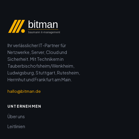
bitman
baumann it-management
Ihr verlässlicher IT-Partner für
Netzwerke, Server, Cloud und
Sicherheit. Mit Technikern in
Tauberbischofsheim/Wenkheim,
Ludwigsburg, Stuttgart, Rutesheim,
Herrnhut und Frankfurt am Main.
hallo@bitman.de
UNTERNEHMEN
Über uns
Leitlinien