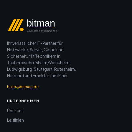
bitman
baumann it-management
Ihr verlässlicher IT-Partner für
Netzwerke, Server, Cloud und
Sicherheit. Mit Technikern in
Tauberbischofsheim/Wenkheim,
Ludwigsburg, Stuttgart, Rutesheim,
Herrnhut und Frankfurt am Main.
hallo@bitman.de
UNTERNEHMEN
Über uns
Leitlinien