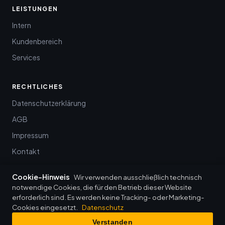
LEISTUNGEN
Intern
Kundenbereich
Services
RECHTLICHES
Datenschutzerklärung
AGB
Impressum
Kontakt
Cookie-Hinweis
Wir verwenden ausschließlich technisch
notwendige Cookies, die für den Betrieb dieser Website
erforderlich sind. Es werden keine Tracking- oder Marketing-
© 2026 baumann it-management · Wenkheim
Cookies eingesetzt.
Datenschutz
Datenschutz
·
Impressum
·
AGB
·
Login
Verstanden