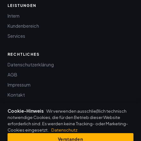
LEISTUNGEN
Intern
Kundenbereich
Services
RECHTLICHES
Datenschutzerklärung
AGB
Impressum
Kontakt
Cookie-Hinweis
Wir verwenden ausschließlich technisch
notwendige Cookies, die für den Betrieb dieser Website
erforderlich sind. Es werden keine Tracking- oder Marketing-
© 2026 baumann it-management · Wenkheim
Cookies eingesetzt.
Datenschutz
Datenschutz
·
Impressum
·
AGB
·
Login
Verstanden