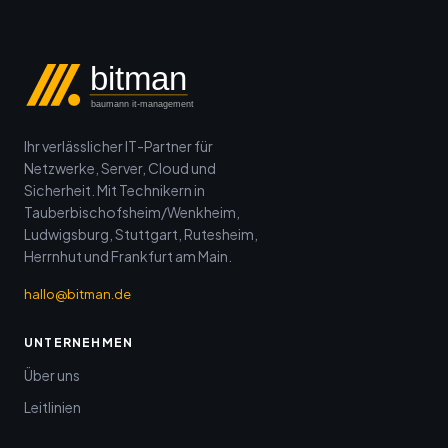
bitman
baumann it-management
Ihr verlässlicher IT-Partner für
Netzwerke, Server, Cloud und
Sicherheit. Mit Technikern in
Tauberbischofsheim/Wenkheim,
Ludwigsburg, Stuttgart, Rutesheim,
Herrnhut und Frankfurt am Main.
hallo@bitman.de
UNTERNEHMEN
Über uns
Leitlinien